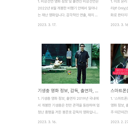
1. 비상선언 영화 정보 및 출연진 비상선언은
1. 이프 온
2022년 8월 개봉한 비행기 안에서 일어나
리(If Onl
는 재난 영화입니다. 감각적인 연출, 재치 있
화로 판타지
는 시나리오로 ‘연애의 목적’, ‘우아한 세계’,
니다. 상영 
2023. 3. 17.
2023. 3. 16
‘관상’, ‘더 킹’ 등의 작품을 히트시킨 한재림
람가입니다.
감독의 영화입니다. 출연자들을 보면 초호화
번 더 재개봉
캐스팅이란 말이 절로 나오는데요. 송강호(구
는 100만 
인호 역), 이병헌(박재혁 역), 전도연(김숙희
Junger)로
역), 김남길(최현수 역), 임시완(류진석 역) 등
즈를 만들다
연기하면 내로라하는 배우들이 총 출동했습
에 아주 늦게
니다. 그 중에서도 테러범 류진석 역할을 맡
제니퍼 러브
은 임시완의 맑은 눈에서 나오는 광기 연기가
로 명성을 날
아주 일품입니다. 2. 영화 줄거리 및 결말 아
로 사만다 
기생충 영화 정보, 감독, 출연자, 흥행 및 수상 기록, 줄거리 및 결말
토피로 고생하는 딸의 치료를 위해 비행기 공
다. 1979
포증이 심한데도 불구하고 하와이행 비행기
만, 90년대
1. 기생충 영화 정보, 출연자 2019년 국내에
1. ‘스마트
에 올라탄 재혁은 공항에서부터 자신들..
였을 때는 완
서 개봉한 기생충은 천만 관객을 동원하며 엄
영화 정보, 
청난 흥행을 거둔 봉준호 감독의 영화입니다.
주 따끈따끈
유명한 감독만큼이나 등장하는 배우들도 화
었습니다. 
2023. 3. 16.
2023. 2. 27
려한 캐스팅을 보여주는데요. 송강호(김기택
데’입니다. 