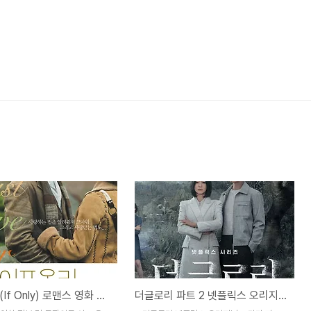
이프 온리(If Only) 로맨스 영화 정보 및 등장 인물, 줄거리, OST 정보
더글로리 파트 2 넷플릭스 오리지널 드라마 정보, 결말, 후기, 반응