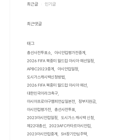
최근글
인기글
최근댓글
태그
총선사전투표소
아시안컵평가전중계
2026 FIFA 북중미 월드컵 아시아 예선일정
APBC2023중계
아시안컵일정
도시가스캐시백신청방법
2026 FIFA 북중미 월드컵 아시아 예선
대한민국이라크축구
아시아프로야구챔피언십일본전
정부지원금
아시안컵평가전
총선사전투표
2023아시안컵일정
도시가스 캐시백 신청
제22대총선
2023AFC카타르아시안컵
2023아시안컵중계
SH장기안심주택