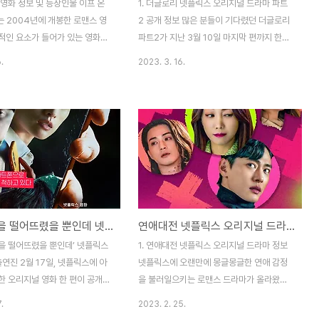
리 영화 정보 및 등장인물 이프 온
1. 더글로리 넷플릭스 오리지널 드라마 파트
y)는 2004년에 개봉한 로맨스 영
2 공개 정보 많은 분들이 기다렸던 더글로리
적인 요소가 들어가 있는 영화입
파트2가 지난 3월 10일 마지막 편까지 한꺼
시간은 96분이며, 15세 이상 관
번에 공개가 되었습니다. 파트1에서 주인공
.
2023. 3. 16.
 우리 나라에서는 2017년에 한
동은이 학창 시절 어떻게 괴롭힘을 당했는지,
을 하기도 했는데요. 총 관객수
그리고 성인이 된 이후 가해자들이 어떻게 살
명 정도입니다. 감독은 길 정거(Gil
고 있는지, 그리고 그들에게 접근하기 위해
 그는 약 25년 간 주로 TV 시리
동은이 어떻게 살아왔는지 등의 내용이 이어
가 1999년에 라는 영화로 영화
졌는데요. 특히나 파트1 마지막 부분에 가해
 데뷔를 했습니다. 그리고 에서
자 연진이가 동은이의 집에 급습해 자신에게
 휴잇과 작업을 하며 로맨스 영화
어떻게 접근했는지 사진을 확인하게 되고, 또
리게 됩니다. 여자 주인공은 바
한 연진이의 남편 또한 동은이 집에 찾아오게
역을 맡은 제니퍼 러브 휴잇입니
되며 둘이 마주한 채로 마무리가 되어서 파트
스마트폰을 떨어뜨렸을 뿐인데 넷플릭스 영화 정보, 출연진, 줄거리, 결말, 후기
연애대전 넷플릭스 오리지널 드라마 정보, 등장 인물, 줄거리, 몇부작
년생으로 지금은 나이가 조금 있지
2에 대한 기대감이 더욱더 고조가 되었습니
 후반에서 2000년대 초반 20대
다. 과연 파트2에서는 동은이가 학교 폭력 가
폰을 떨어뜨렸을 뿐인데’ 넷플릭스
1. 연애대전 넷플릭스 오리지널 드라마 정보
전 전성기 시절을 보..
해자들에게 제대로 복수를 하고 속 시원한 결
출연진 2월 17일, 넷플릭스에 아
넷플릭스에 오랜만에 몽글몽글한 연애 감정
말을 맞이하게 될까..
한 오리지널 영화 한 편이 공개되
을 불러일으키는 로맨스 드라마가 올라왔습
바로 ‘스마트폰을 떨어뜨렸을 뿐인
니다. 바로 지난 2월에 10일에 공개된 따끈
.
2023. 2. 25.
러닝타임은 117분이며, 15세 관
따끈한 신작 ‘연애대전’입니다. 전반적인 스