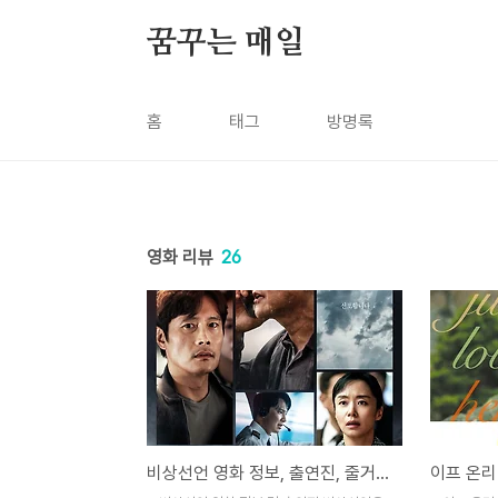
본문 바로가기
꿈꾸는 매일
홈
태그
방명록
영화 리뷰
26
비상선언 영화 정보, 출연진, 줄거리 및 결말, 후기, 평가