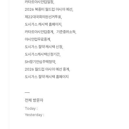
카타르아시안컵일정
2026 북중미 월드컵 아시아 예선
제22대국회의원선거투표
도시가스 캐시백 홈페이지
카타르아시안컵중계
기준중위소득
아시안컵무료중계
도시가스 절약 캐시백 신청
도시가스캐시백신청기간
SH장기안심주택청약
2026 월드컵 아시아 예선 중계
도시가스 절약 캐시백 홈페이지
전체 방문자
Today :
Yesterday :