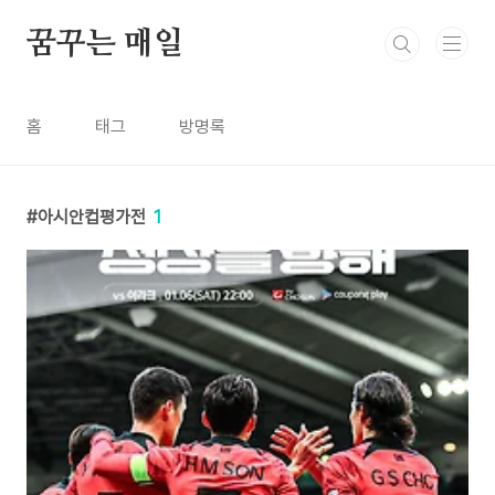
본문 바로가기
꿈꾸는 매일
홈
태그
방명록
아시안컵평가전
1