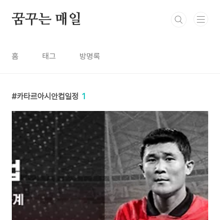
본문 바로가기
꿈꾸는 매일
홈
태그
방명록
카타르아시안컵일정
1