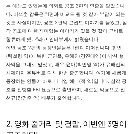
는 예상도 있었는데 의외로 공조
2
편의 연출을 맡았습니
다
.
이석훈 감독은
“1
편과 비교도 될 것 같아 부담이 되는
것도 사실이지만
,
공조
2
편의 콘셉트 이야기를 들었고
,
삼
각 공조에 대한 재미있는 이야기가 있을 것 같아 곧바로
합류하게 됐다”라고 인터뷰에서 밝혔습니다
.
이번 공조
2
편의 등장인물들은
1
편과 이어집니다
.
현빈
(
림철령 역
)
이 북한 군인을
,
유해진
(
강진태역
)
이 남한 형
사역을 그대로 맡았고
,
배우 윤아
(
박민영 역
)
가 유해진의
처제이자 유튜버로 다시 한번 출연합니다
.
여기에 새롭게
등장하는 인물이 바로 다니엘 헤니
(
잭 역
)
입니다
.
삼각 공
조를 진행할
FBI
요원으로 출연하며
,
새로운 악당으로 진
선규
(
장명준 역
)
배우가 출연합니다
.
2. 영화
줄거리 및 결말
, 이번엔 3명이