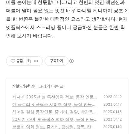
미를 높이는데 한몫합니다.그리고 현빈의 멋진 액션신과
더불어 말이 필요 없는 멋진 배우 다니엘 헤니까지 공조
2
를 한 번쯤은 볼만한 매력적인 요소라고 생각합니다
. 현재
넷플릭스에서 스트리밍 중이니 궁금하신 분들은 한번 확
인해 보시기 바랍니다.
공감
구독하기
'
영화 리뷰
' 카테고리의 다른 글
세자매 2023년 설 특선영화 정보, 등장 인물,
2023.01.19
줄거리, 결말, 후기, 평점
더 글로리 넷플릭스 시리즈 정보, 등장 인물,
(0)
2023.01.17
줄거리, 시즌2 정보
헤어질 결심 등장인물, 줄거리, 결말, 박찬욱
(0)
2023.01.13
감독 칸영화제 수상 소식
20세기 소녀, 넷플릭스 영화 정보, 등장 인물,
(0)
2023.01.12
줄거리, 결말
브로커 영화 정보, 줄거리, 감상평, 감독, 칸영
(0)
2023.01.10
화제 남우주연상
(0)