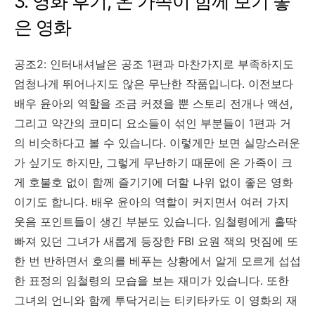
3. 영화 후기, 온 가족이 함께 보기 좋
은 영화
공조2: 인터내셔날은 공조
1
편과 마찬가지로 부족하지도
엄청나게 뛰어나지도 않은 무난한 작품입니다
.
이전보다
배우 윤아의 역할을 조금 커졌을 뿐 스토리 전개나 액션
,
그리고 약간의 코미디 요소들이 섞인 부분들이
1
편과 거
의 비슷하다고 볼 수 있습니다
.
이렇게만 보면 실망스러운
가 싶기도 하지만
,
그렇게 무난하기 때문에 온 가족이 크
게 호불호 없이 함께 즐기기에 더할 나위 없이 좋은 영화
이기도 합니다
.
배우 윤아의 역할이 커지면서 여러 가지
웃음 포인트들이 생긴 부분도 있습니다
.
임철령에게 홀딱
빠져 있던 그녀가 새롭게 등장한
FBI
요원 잭의 멋짐에 또
한 번 반하면서 호의를 베푸는 상황에서 알게 모르게 섭섭
한 표정의 임철령의 모습을 보는 재미가 있습니다
.
또한
그녀의 언니와 함께 투닥거리는 티키타카도 이 영화의 재