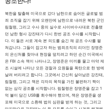
공조한다!
북한을 탈출해 미국으로 갔다 남한으로 숨어든 글로벌 범
죄 조직을 잡기 위해 오랜만에 남한으로 내려온 북한 군인
림철령
,
그리고 수사 중의 실수로 사이버수사대로 전출됐
던 남한 형사 강진태가 다시 한번 공조 수사를 시작합니
다
.
이 둘은 서로 계속 본 의도를 숨긴 채 공조 수사를 펼
쳐갑니다
.
그들이 잡고자 하는 범죄조직의 리더인 장명준
의 은신처를 찾아내 현장을 덮치려고 하던 순간 미국에서
온
FBI
소속 잭이 나타나고
,
장명준은 미끼를 물고 마약 제
조 시설에 나타난 모든 경찰과 요원들을 폭탄으로 한 방에
날려 버리려고 합니다
.
그곳에서 간신히 살아남은 강진태
,
림철령
,
그리고 잭은 각자의 목적을 가진 불편하기 짝이
없는 삼각 공조를 시작합니다
.
림철령은 장명준을 잡고 1
억 불이 담긴
USB
를 회수해야 했으며
,
잭은 장명준을 생
포해 미국으로 소환해 법의 심판을 받게 하는 것
,
그리고
마지막으로 강진태는 이 둘 모두를 속이고 사건을 해결해