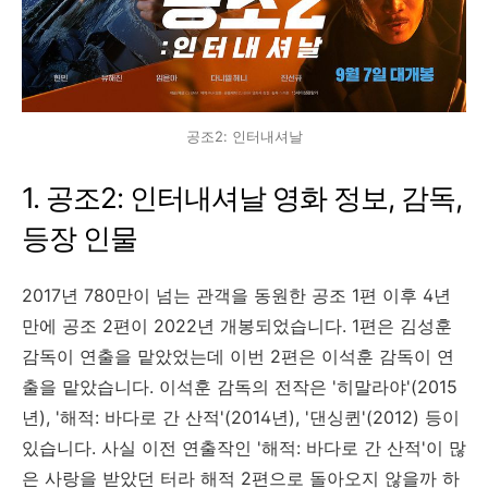
공조2: 인터내셔날
1. 공조2: 인터내셔날
영화 정보
,
감독
,
등장 인물
2017
년
780
만이 넘는 관객을 동원한 공조
1
편 이후 4년
만에 공조
2
편이
2022
년 개봉되었습니다
. 1
편은 김성훈
감독이 연출을 맡았었는데 이번
2
편은 이석훈 감독이 연
출을 맡았습니다
.
이석훈 감독의 전작은 '히말라야'
(2015
년
), '
해적
:
바다로 간 산적'
(2014
년
), '
댄싱퀸'
(2012)
등이
있습니다
.
사실 이전 연출작인 '해적
:
바다로 간 산적'이 많
은 사랑을 받았던 터라 해적 2편으로 돌아오지 않을까 하