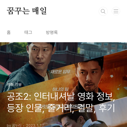
본문 바로가기
꿈꾸는 매일
홈
태그
방명록
영화 리뷰
공조2: 인터내셔날 영화 정보,
등장 인물, 줄거리, 결말, 후기
by 꿈누리
2023. 1. 17.