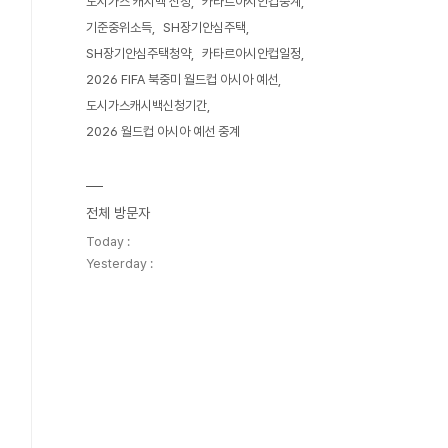
도시가스 캐시백 신청
카타르아시안컵중계
기준중위소득
SH장기안심주택
SH장기안심주택청약
카타르아시안컵일정
2026 FIFA 북중미 월드컵 아시아 예선
도시가스캐시백신청기간
2026 월드컵 아시아 예선 중계
전체 방문자
Today :
Yesterday :