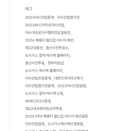
태그
2023아시안컵중계
아시안컵평가전
2023AFC카타르아시안컵
아시아프로야구챔피언십일본전
2026 북중미 월드컵 아시아 예선
제22대총선
총선사전투표소
도시가스 절약 캐시백 홈페이지
총선사전투표
정부지원금
도시가스 캐시백 홈페이지
아시안컵무료중계
대한민국이라크축구
아시안컵평가전중계
2023아시안컵일정
도시가스 절약 캐시백 신청
APBC2023중계
제22대국회의원선거투표
2026 FIFA 북중미 월드컵 아시아 예선일정
아시안컵일정
도시가스캐시백신청방법