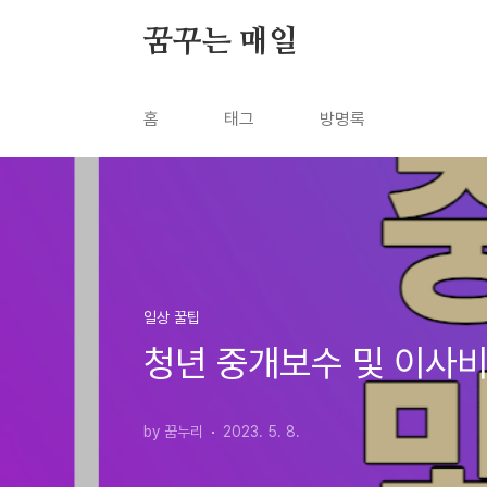
본문 바로가기
꿈꾸는 매일
홈
태그
방명록
일상 꿀팁
청년 중개보수 및 이사
by 꿈누리
2023. 5. 8.